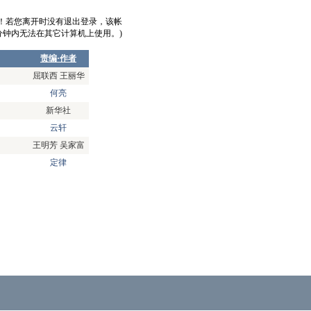
意！若您离开时没有退出登录，该帐
0分钟内无法在其它计算机上使用。)
责编·作者
屈联西 王丽华
何亮
新华社
云轩
王明芳 吴家富
定律