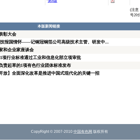
·
第8版
(注
号2
本版新闻链接
表彰大会
技报国情怀——记铜冠铜箔公司高级技术主管、研发中...
家和企业家座谈会
的1项行业标准通过工业和信息化部立项审批
负责起草的1项有色行业团体标准发布
开放】全面深化改革是推进中国式现代化的关键一招
CopyRight © 2007-2010
中国有色网
版权所有