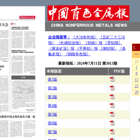
企业报荟萃：
《大冶有色报》
《五矿二十三冶
报》
《长城铝业报》
《劲旅》报
《贵铝报》
《紫金矿业》报
《平果铝》报
《湘铝报》
《多
氟多报》
《铜陵有色报》
最新报纸：
2024年7月11日
第5013期
本期版面
PDF版
·
第1版
·
第2版
·
第3版
·
第4版
·
第5版
·
第6版
·
第7版