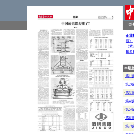
企业
报》
《紫
氟多
本期
·
第1
·
第2
·
第3
·
第4
·
第5
·
第6
·
第7