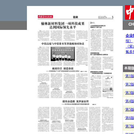
企业
报》
《紫
氟多
本期
·
第1
·
第2
·
第3
·
第4
·
第5
·
第6
·
第7