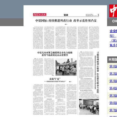
企业
报》
《紫
氟多
本期
·
第1
·
第2
·
第3
·
第4
·
第5
·
第6
·
第7