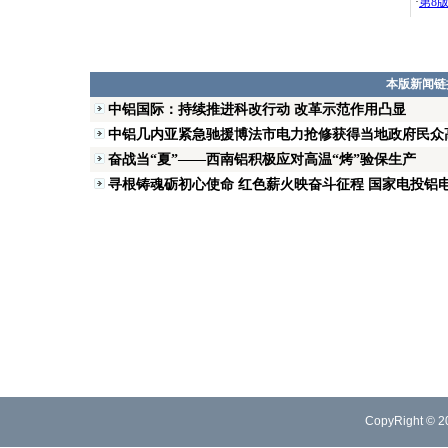
·
第8
本版新闻链
中铝国际：持续推进科改行动 改革示范作用凸显
中铝几内亚紧急驰援博法市电力抢修获得当地政府民众
奋战当“夏”——西南铝积极应对高温“烤”验保生产
寻根铸魂砺初心使命 红色薪火映奋斗征程 国家电投铝电
CopyRight © 2