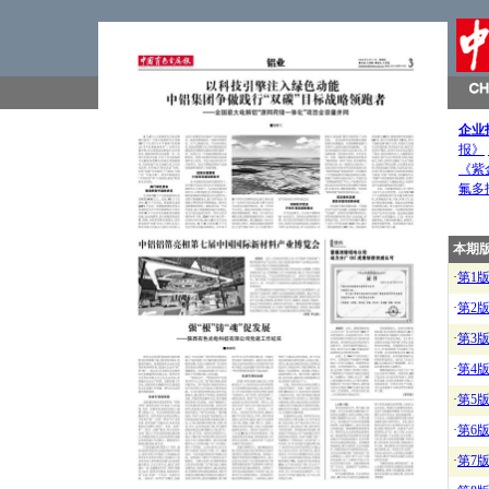
企业
报》
《紫
氟多
本期
·
第1
·
第2
·
第3
·
第4
·
第5
·
第6
·
第7