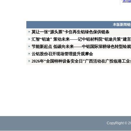
·
第8
本版新闻链
莫让一张“源头票”卡住再生铝绿色保供链条
汇智“铝途” 策动未来——记中铝材料院“铝途共策”建言
节能新起点 低碳向未来——中铝国际深耕绿色转型绘
云铝股份召开现场管理提升观摩会
2026年“全国特种设备安全日”广西活动在广投临港工
CopyRight © 2