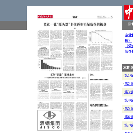
企业
报》
《紫
氟多
本期
·
第1
·
第2
·
第3
·
第4
·
第5
·
第6
·
第7