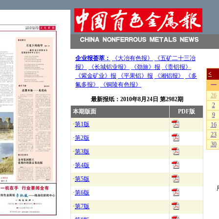
企业报荟萃：
《大冶有色报》
《五矿二十三冶
报》
《长城铝业报》
《劲旅》报
《贵铝报》
《紫金矿业》报
《平果铝》报
《湘铝报》
《多
氟多报》
《铜陵有色报》
最新报纸：
2010年8月24日
第2982期
本期版面
PDF版
·
第1版
·
第2版
·
第3版
·
第4版
·
第5版
·
第6版
·
第7版