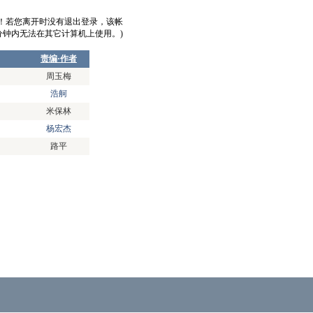
意！若您离开时没有退出登录，该帐
0分钟内无法在其它计算机上使用。)
责编·作者
周玉梅
浩舸
米保林
杨宏杰
路平