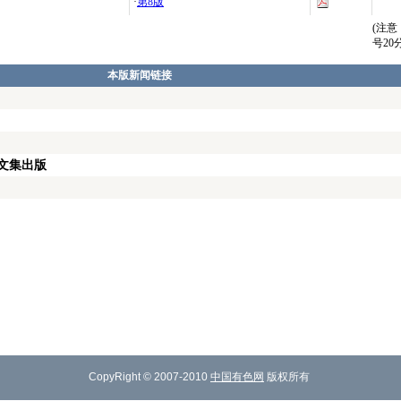
·
第8版
(注
号2
本版新闻链接
文集出版
CopyRight © 2007-2010
中国有色网
版权所有