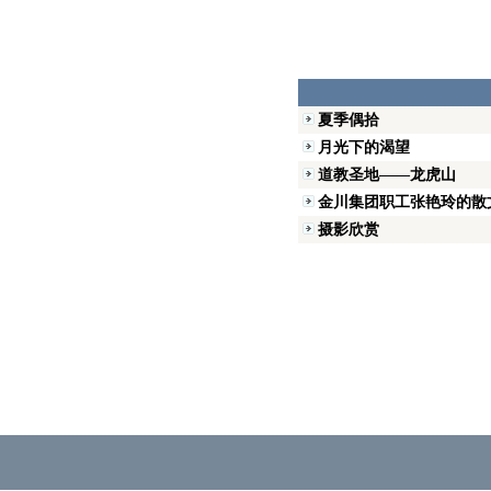
夏季偶拾
月光下的渴望
道教圣地——龙虎山
金川集团职工张艳玲的散
摄影欣赏