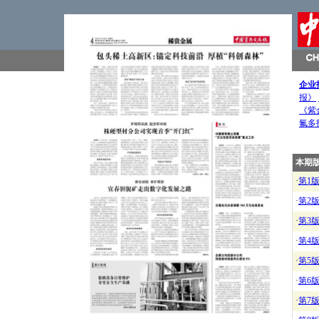
企业
报》
《紫
氟多
本期
·
第1
·
第2
·
第3
·
第4
·
第5
·
第6
·
第7