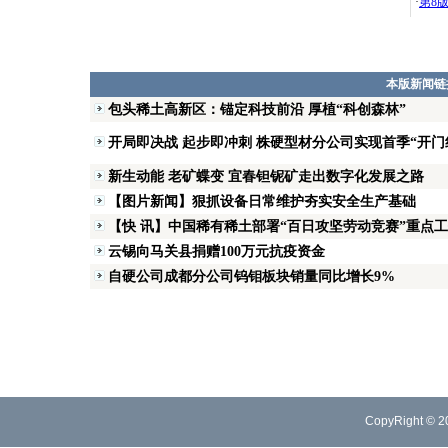
·
第8
本版新闻链
包头稀土高新区：锚定科技前沿 厚植“科创森林”
开局即决战 起步即冲刺 株硬型材分公司实现首季“开门
新生动能 老矿蝶变 宜春钽铌矿走出数字化发展之路
【图片新闻】狠抓设备日常维护夯实安全生产基础
【快 讯】中国稀有稀土部署“百日攻坚劳动竞赛”重点
云锡向马关县捐赠100万元抗疫资金
自硬公司成都分公司钨钼板块销量同比增长9%
CopyRight © 2