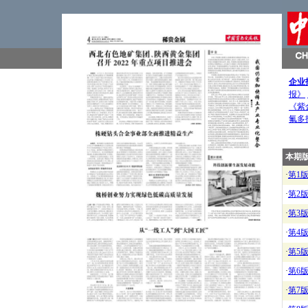
企业
报》
《紫
氟多
本期
·
第1
·
第2
·
第3
·
第4
·
第5
·
第6
·
第7