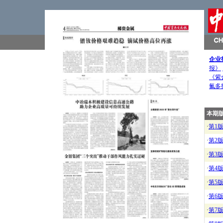
企业
报》
《紫
氟多
本期
·
第1
·
第2
·
第3
·
第4
·
第5
·
第6
·
第7