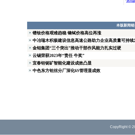
·
第8
本版新闻链
镨钕价格艰难趋稳 镝铽价格高位再涨
中冶瑞木积极建设信息高速公路助力企业高质量可持续
金钼集团“三个突出”推动干部作风能力扎实过硬
云锡荣获2023年“责任 牛奖”
宜春钽铌矿智能化建设成效凸显
中色东方钽丝分厂深化6S管理显成效
CopyRight © 2