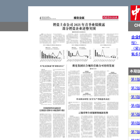
企业
报》
《紫
氟多
本期
·
第1
·
第2
·
第3
·
第4
·
第5
·
第6
·
第7