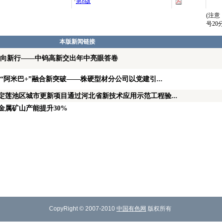
·
第8版
(注
号2
本版新闻链接
局向新行——中钨高新交出年中亮眼答卷
“阿米巴+”融合新突破——株硬型材分公司以党建引...
定莲池区城市更新项目通过河北省新技术应用示范工程验...
金属矿山产能提升30%
CopyRight © 2007-2010
中国有色网
版权所有