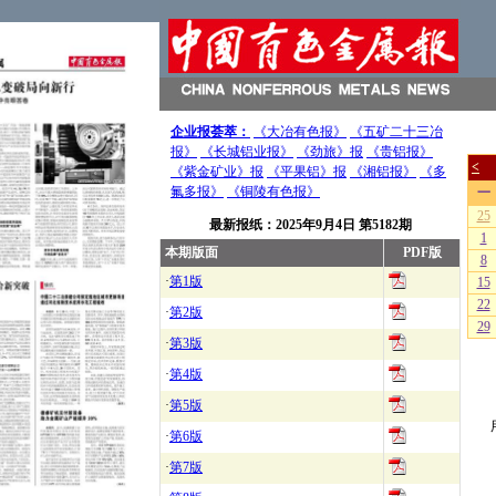
企业报荟萃：
《大冶有色报》
《五矿二十三冶
报》
《长城铝业报》
《劲旅》报
《贵铝报》
《紫金矿业》报
《平果铝》报
《湘铝报》
《多
氟多报》
《铜陵有色报》
最新报纸：
2025年9月4日
第5182期
本期版面
PDF版
·
第1版
·
第2版
·
第3版
·
第4版
·
第5版
·
第6版
·
第7版