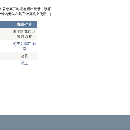
意！若您离开时没有退出登录，该帐
0分钟内无法在其它计算机上使用。)
责编·作者
李罗琪 苏伟 洪
睿麒 袁黎
何庆文 李江 刘
恋
赵艺
冯正