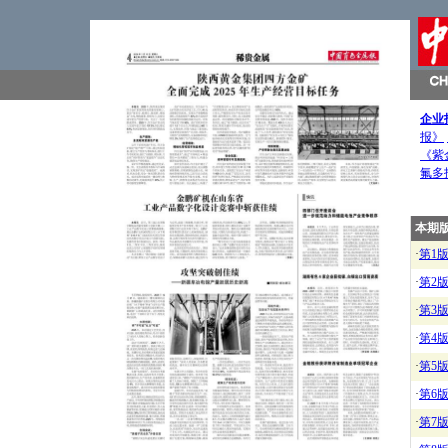
企业
报》
《紫
氟多
本期
·
第1
·
第2
·
第3
·
第4
·
第5
·
第6
·
第7