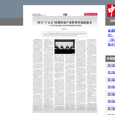
企业
报》
《紫
氟多
本期
·
第1
·
第2
·
第3
·
第4
·
第5
·
第6
·
第7