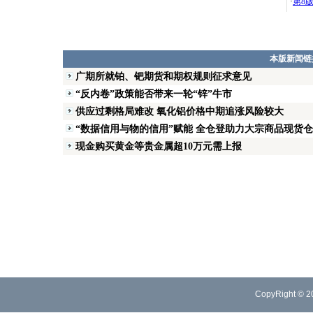
·
第8
本版新闻链
广期所就铂、钯期货和期权规则征求意见
“反内卷”政策能否带来一轮“锌”牛市
供应过剩格局难改 氧化铝价格中期追涨风险较大
“数据信用与物的信用”赋能 全仓登助力大宗商品现货
现金购买黄金等贵金属超10万元需上报
CopyRight © 2