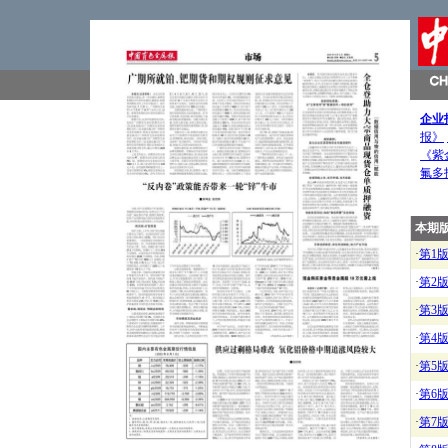
企业
报》
《紫
氟多
本期
·
第1
·
第2
·
第3
·
第4
·
第5
·
第6
·
第7