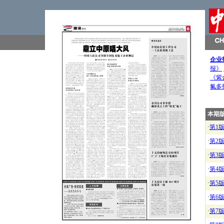
企业
报》
《紫
氟多
本期
·
第1
·
第2
·
第3
·
第4
·
第5
·
第6
·
第7