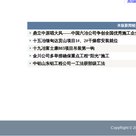
·
第8
本版新闻链
鼎立中原唱大风——中国六冶公司争创全国优秀施工企
十五冶缅甸达贡山项目1#、2#干燥窑安装就位
十九冶富士康803项目吊装第一钩
金川公司多举措确保重点工程“阳光”施工
中铝山东铝工程公司一工法获部级工法
CopyRight © 2