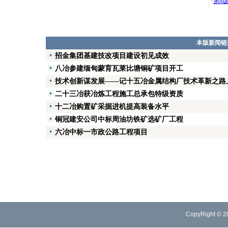
·
第8
本版新闻链
招金集团基建技改项目建设初见成效
八冶参建缅甸蒙育瓦莱比塘铜矿项目开工
技术创新谋发展——记十五冶金属结构厂技术革新之路
二十三冶获冶炼工程施工总承包特级资质
十二冶购置矿采掘进机提高装备水平
铜冠建安公司中标周油坊铁矿选矿厂工程
六冶中标一市政公路工程项目
CopyRight © 2