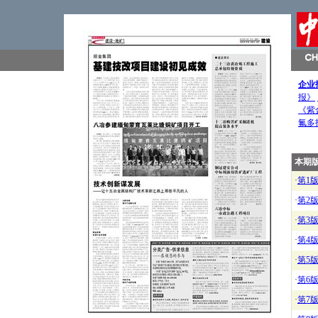
企业
报》
《紫
氟多
本期
·
第1
·
第2
·
第3
·
第4
·
第5
·
第6
·
第7