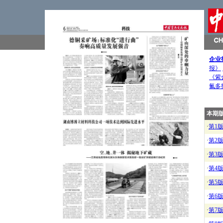
企业
报》
《紫
氟多
本期
·
第1
·
第2
·
第3
·
第4
·
第5
·
第6
·
第7