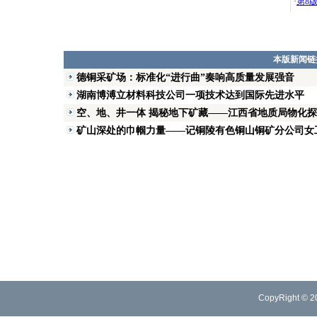
·
第8
本版新闻链
德铜采矿场：标准化“进行曲”奏响高质量发展强音
湖南博溥立材料科技公司一项技术达到国际先进水平
空、地、井一体 揭秘地下矿藏——江西省地质局物化探大
矿山深处的巾帼力量——记铜陵有色铜山铜矿分公司女
CopyRight © 2