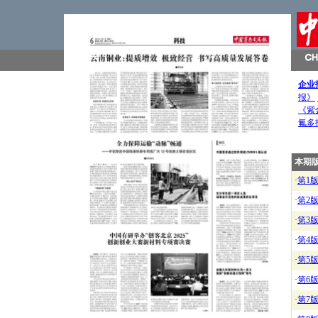
企业
报》
《紫
氟多
本期
·
第1
·
第2
·
第3
·
第4
·
第5
·
第6
·
第7