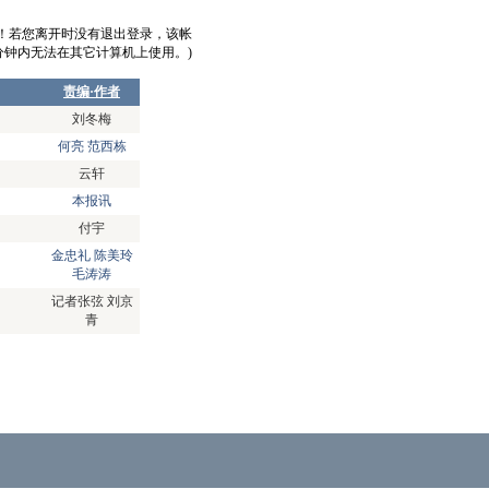
意！若您离开时没有退出登录，该帐
0分钟内无法在其它计算机上使用。)
责编·作者
刘冬梅
何亮 范西栋
云轩
本报讯
付宇
金忠礼 陈美玲
毛涛涛
记者张弦 刘京
青