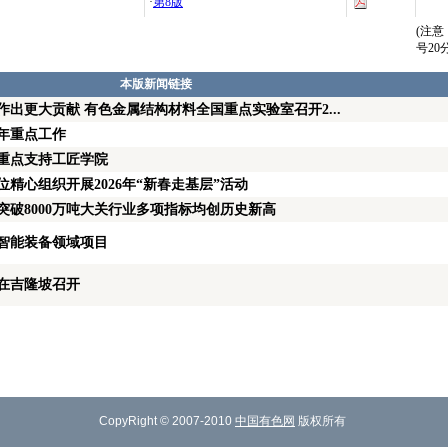
·
第8版
(注
号2
本版新闻链接
出更大贡献 有色金属结构材料全国重点实验室召开2...
年重点工作
重点支持工匠学院
精心组织开展2026年“新春走基层”活动
量突破8000万吨大关行业多项指标均创历史新高
智能装备领域项目
在吉隆坡召开
CopyRight © 2007-2010
中国有色网
版权所有