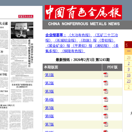
企业报荟萃：
《大冶有色报》
《五矿二十三冶
报》
《长城铝业报》
《劲旅》报
《贵铝报》
《紫金矿业》报
《平果铝》报
《湘铝报》
《多
氟多报》
《铜陵有色报》
最新报纸：
2026年2月5日
第5245期
本期版面
PDF版
·
第1版
·
第2版
·
第3版
·
第4版
·
第5版
·
第6版
·
第7版