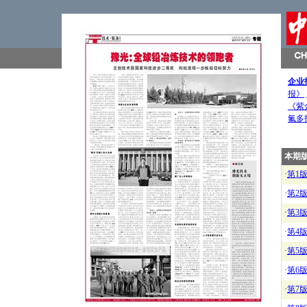
企业
报》
《紫
氟多
本期
·
第1
·
第2
·
第3
·
第4
·
第5
·
第6
·
第7