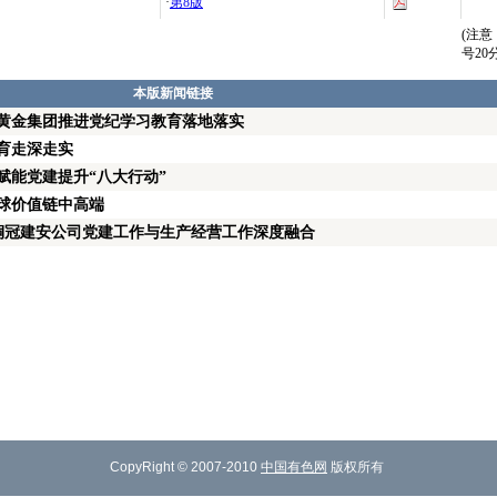
·
第8版
(注
号2
本版新闻链接
黄金集团推进党纪学习教育落地落实
育走深走实
赋能党建提升“八大行动”
球价值链中高端
 铜冠建安公司党建工作与生产经营工作深度融合
CopyRight © 2007-2010
中国有色网
版权所有