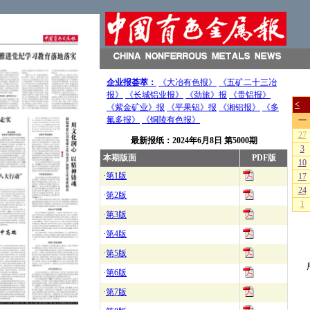
企业报荟萃：
《大冶有色报》
《五矿二十三冶
报》
《长城铝业报》
《劲旅》报
《贵铝报》
《紫金矿业》报
《平果铝》报
《湘铝报》
《多
氟多报》
《铜陵有色报》
最新报纸：
2024年6月8日
第5000期
本期版面
PDF版
·
第1版
·
第2版
·
第3版
·
第4版
·
第5版
·
第6版
·
第7版