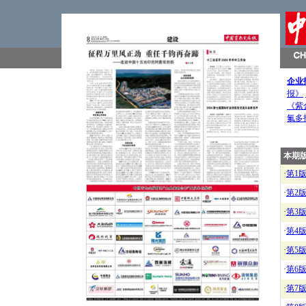
企业
报》
《紫
氟多
本期
·
第1
·
第2
·
第3
·
第4
·
第5
·
第6
·
第7