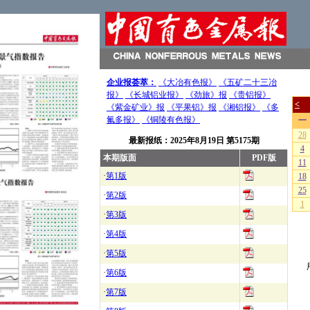
企业报荟萃：
《大冶有色报》
《五矿二十三冶
报》
《长城铝业报》
《劲旅》报
《贵铝报》
《紫金矿业》报
《平果铝》报
《湘铝报》
《多
氟多报》
《铜陵有色报》
最新报纸：
2025年8月19日
第5175期
本期版面
PDF版
·
第1版
·
第2版
·
第3版
·
第4版
·
第5版
·
第6版
·
第7版